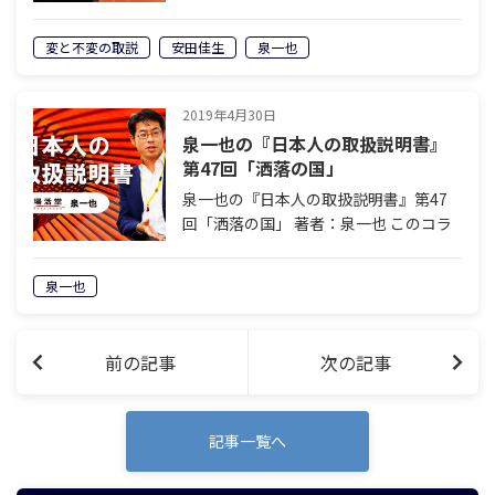
人生も、「変えなくてはならないもの」
があるのと同様、「変わらないもの」
変と不変の取説
安田佳生
泉一也
「変えてはならないもの」もあるので
す。ではその境目は一体どこにあるの
か。境目研…
2019年4月30日
泉一也の『日本人の取扱説明書』
第47回「洒落の国」
泉一也の『日本人の取扱説明書』第47
回「洒落の国」 著者：泉一也 このコラ
ムについて 日本でビジネスを行う。そ
れは「日本人相手に物やサービスを売
泉一也
る」という事。日本人を知らずして、こ
の国でのビジネスは成功しません。知っ
てそ…
前の記事
次の記事
記事一覧へ