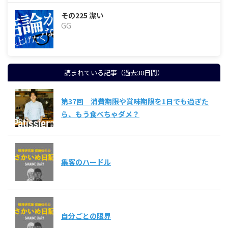
その225 潔い
GG
読まれている記事（過去30日間）
第37回 消費期限や賞味期限を1日でも過ぎた
ら、もう食べちゃダメ？
集客のハードル
自分ごとの限界