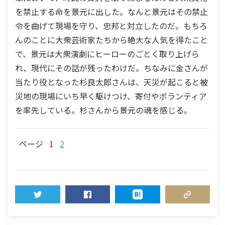
を禁止する命を景元に出した。なんと景元はその禁止
令を曲げて現場を守り、忠邦と対立したのだ。もちろ
んのことに大衆芸術家たちから絶大な人気を得たこと
で、景元は大衆演劇にヒーローのごとく取り上げら
れ、現代にその話が残ったわけだ。ちなみに金さんが
当たり役となった杉良太郎さんは、天災が起こると被
災地の現場にいち早く駆けつけ、寄付やボランティア
を率先している。杉さんから景元の魂を感じる。
ページ
1
2
TWEET
SHARE
HATENA
COPY LINK