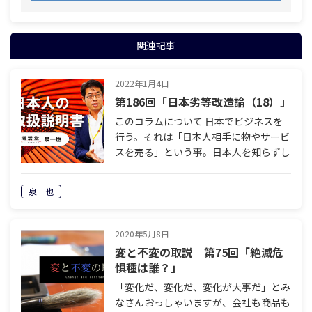
関連記事
2022年1月4日
第186回「日本劣等改造論（18）」
このコラムについて 日本でビジネスを
行う。それは「日本人相手に物やサービ
スを売る」という事。日本人を知らずし
て、この国でのビジネスは成功しませ
ん。知ってそうで、みんな知らない、日
泉一也
本人のこと。歴史を読み解き、科学を駆
使し、…
2020年5月8日
変と不変の取説 第75回「絶滅危
惧種は誰？」
「変化だ、変化だ、変化が大事だ」とみ
なさんおっしゃいますが、会社も商品も