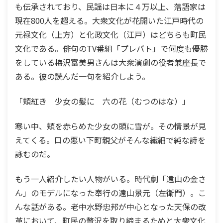
も伝承されており、民謡は日本に４万以上、落語家は
現在800人を超える。大衆文化が花開いた江戸時代の
元禄文化（上方）と化政文化（江戸）はどちらも町民
文化である。俳句のTV番組「プレバト」で何度も優勝
をしている梅沢富美男さんは大衆演劇の役者兼座長で
ある。彼の読んだ一句を紹介しよう。
「頬紅き 少女の髪に 六の花（むつのはな）」
寒い中、頬を赤らめた少女の頭に雪が。その情景が見
えてくる。口の悪い下町親父がそんな繊細で純な詩を
詠むのだ。
もう一人紹介したい人物がいる。時代劇「遠山の金さ
ん」のモデルになった奉行の遠山景元（左衛門）。こ
んな話がある。老中水野忠邦が中心となった天保の改
革において、町民の贅沢を取り締まるためと大衆文化