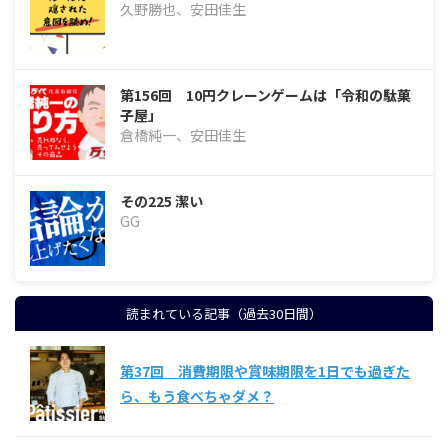
久野勝也、安田佳生
第156回 10円クレーンゲームは「令和の駄菓
子屋」
倉橋純一、安田佳生
その225 潔い
GG
読まれている記事（過去30日間）
第37回 消費期限や賞味期限を1日でも過ぎた
ら、もう食べちゃダメ？