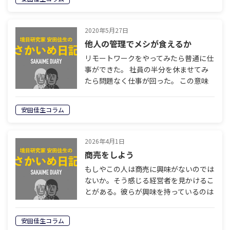
良くない仕事でも、我慢して黙々とこな
し…
2020年5月27日
他人の管理でメシが食えるか
リモートワークをやってみたら普通に仕
事ができた。 社員の半分を休ませてみ
たら問題なく仕事が回った。 この意味
するところは 「新しい働き方が見つか
ったよね」 ということではない。 いら
安田佳生コラム
ない社員がたくさん混じっていた とい
う…
2026年4月1日
商売をしよう
もしやこの人は商売に興味がないのでは
ないか。そう感じる経営者を見かけるこ
とがある。彼らが興味を持っているのは
売上と利益だけ。売上や利益を生み出す
には人が必要なので採用や定着のことは
安田佳生コラム
考える。しかし人間そのものには興味が