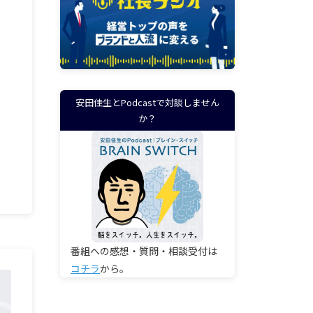
安田佳生とPodcastで対談しません
か？
番組への感想・質問・相談受付は
コチラ
から。