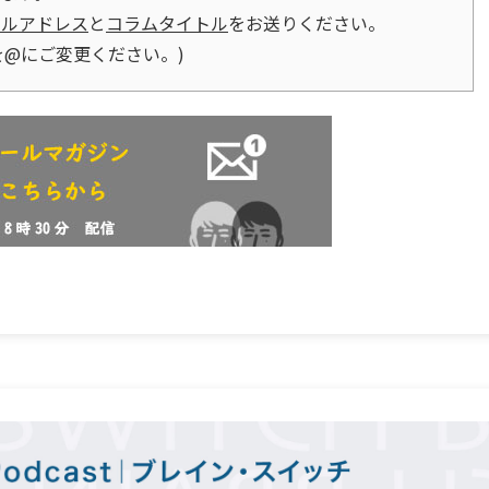
ールアドレス
と
コラムタイトル
をお送りください。
p (●を@にご変更ください。)