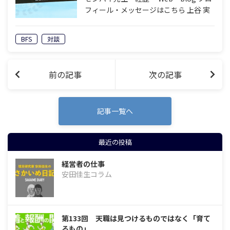
フィール・メッセージはこちら 上谷 実
礼（うえたに みれい） ・平成12年
（2000年）3月千葉大学医学部医学科卒
BFS
対談
業 ・千葉大学医学部附属病院などで臨
床研修 ・平成16年4月千…
前の記事
次の記事
記事一覧へ
最近の投稿
経営者の仕事
安田佳生コラム
第133回 天職は見つけるものではなく「育て
るもの」