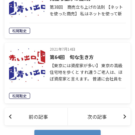
第38回 商売立ち上げの法則 【ネット
を使った商売】 私はネットを使って新
規の事業を 立ち上げることを仕事にし
ています。 新しい概念を伝えながら、
松尾聡史
商品やサービスを利用してもらうように
促していくのです。 もちろん、成功…
2021年7月14日
第64回 旬な生き方
【東京には資産家が多い】 東京の高級
住宅地を歩くと すれ違うご老人は、ほ
ぼ資産家と言えます。 普通に会社員を
していても、 一生かかっても買えないよ
うな 大豪邸に住んでいる人が多いから
松尾聡史
です。 そんなご老人を見ながら、 地
方…
前の記事
次の記事