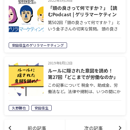
2022年5月16日
「頭の良さって何ですか？」【読
むPodcast | ゲリラマーケティン
グ】
第502回「頭の良さって何ですか？」 と
いう金子さんの切実な質問。 頭の良さ
には種類があるという安田ですが、全部
ダメな人はどうしたらいいの？ 栃尾 こ
安田佳生のゲリラマーケティング
んにちは。安田佳生のゲリラマーケティ
ング。ナビゲーターの栃尾江美です。…
2019年8月12日
ルールに隠された意図を読め！
第27回「どこまでが労働なのか」
この記事について 税金や、助成金、労
働法など。法律や規制は、いつの間にか
変わっていきます。でもそれは社会的要
請などではないのです。そこには明確な
久野勝也
安田佳生
意図があります。誰が、どのような意図
を持って、ルールを書き換えようとして
いる…
前の記事
次の記事