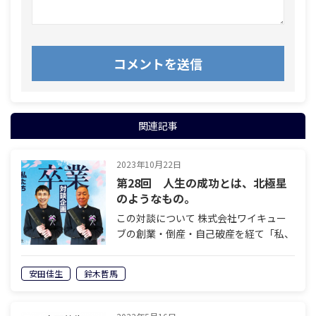
関連記事
2023年10月22日
第28回 人生の成功とは、北極星
のようなもの。
この対談について 株式会社ワイキュー
ブの創業・倒産・自己破産を経て「私、
社長ではなくなりました」を著した安田
佳生と、岐阜県美濃加茂エリアで老舗の
安田佳生
鈴木哲馬
葬祭会社を経営し、60歳で経営から退
くことを決めている鈴木哲馬。「イケイ
ケど…