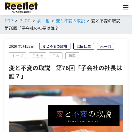
TOP
BLOG
泉一也
変と不変の取説
変と不変の取説
第76回「子会社の社長は誰？」
2020年5月15日
変と不変の取説
安田佳生
泉一也
トップ
子会社
日本
無難
変と不変の取説 第76回「子会社の社長は
誰？」