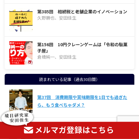
第385回 相続税と老舗企業のイノベーション
久野勝也、安田佳生
第156回 10円クレーンゲームは「令和の駄菓
子屋」
倉橋純一、安田佳生
読まれている記事（過去30日間）
第37回 消費期限や賞味期限を1日でも過ぎた
ら、もう食べちゃダメ？
自分ごとの限界