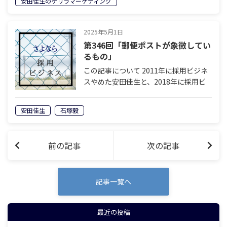
安田佳生のゲリラマーケティング
因は何か。 栃尾 あけましておめでとう
ございます。安田佳生のゲリラマー…
2025年5月1日
第346回「郵便ポストが象徴してい
るもの」
この記事について 2011年に採用ビジネ
スやめた安田佳生と、2018年に採用ビ
ジネスをやめた石塚毅による対談。なぜ
二人は採用ビジネスにサヨナラしたの
安田佳生
石塚毅
か。今後、採用ビジネスはどのように変
化していくのか。採用を離れた人間だ
け…
前の記事
次の記事
記事一覧へ
最近の投稿