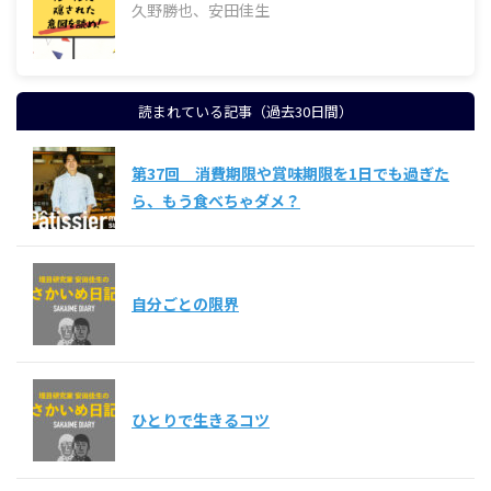
久野勝也、安田佳生
読まれている記事（過去30日間）
第37回 消費期限や賞味期限を1日でも過ぎた
ら、もう食べちゃダメ？
自分ごとの限界
ひとりで生きるコツ