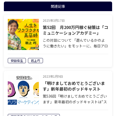
関連記事
2025年3月17日
第52回 月200万円稼ぐ秘策は「コ
ミュニケーションアカデミー」
この対談について 「遊んでいるかのよ
うに働きたい」をモットーに、毎日アロ
ハシャツ姿で働く“アロハ美容師”こと岩
上巧さん。自身が経営するヘアサロン
安田佳生
岩上巧
「mahaloco（マハロコ）」には、岩上
さんしか実現できない＜ココロオドル…
2023年1月9日
「明けましておめでとうございま
す」新年最初のポッドキャスト
は“ストレス”について。【読む
第536回「明けましておめでとうござい
Podcast | ゲリラマーケティング】
ます」 新年最初のポッドキャストは“ス
トレス”について。 ドクターに「知らん
がな」を連発された安田のストレスの原