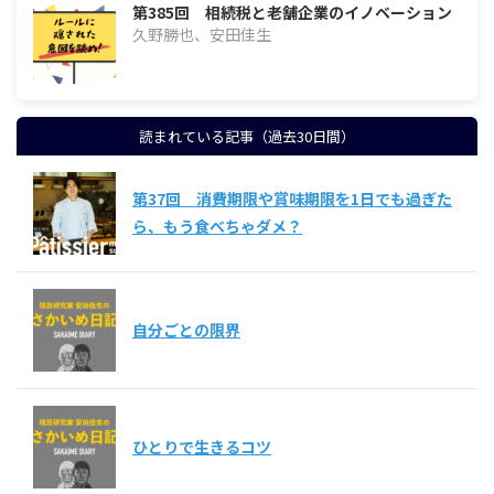
第385回 相続税と老舗企業のイノベーション
久野勝也、安田佳生
読まれている記事（過去30日間）
第37回 消費期限や賞味期限を1日でも過ぎた
ら、もう食べちゃダメ？
自分ごとの限界
ひとりで生きるコツ