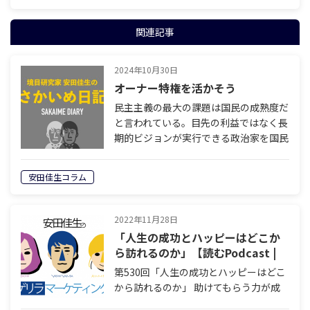
関連記事
2024年10月30日
オーナー特権を活かそう
民主主義の最大の課題は国民の成熟度だ
と言われている。目先の利益ではなく長
期的ビジョンが実行できる政治家を国民
は選ぶべきだ。だが残念なことに国民は
そこまで成熟していない。今は我慢の時
安田佳生コラム
だ。子の代、孫の代が住み良い国になる
ため…
2022年11月28日
「人生の成功とハッピーはどこか
ら訪れるのか」【読むPodcast |
ゲリラマーケティング】
第530回「人生の成功とハッピーはどこ
から訪れるのか」 助けてもらう力が成
功に、助けた数がハッピーに、それぞれ