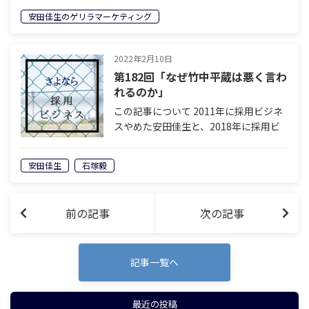
繋がっているのだそうです。 栃尾 こん
安田佳生のゲリラマーケティング
にちは。安田佳生のゲリラマーケティン
グ。ナビゲーターの栃尾江美です。 金…
2022年2月10日
第182回「なぜ竹中平蔵は悪く言わ
れるのか」
この記事について 2011年に採用ビジネ
スやめた安田佳生と、2018年に採用ビ
ジネスをやめた石塚毅による対談。なぜ
二人は採用ビジネスにサヨナラしたの
安田佳生
石塚毅
か。今後、採用ビジネスはどのように変
化していくのか。採用を離れた人間だ
け…
前の記事
次の記事
記事一覧へ
最近の投稿