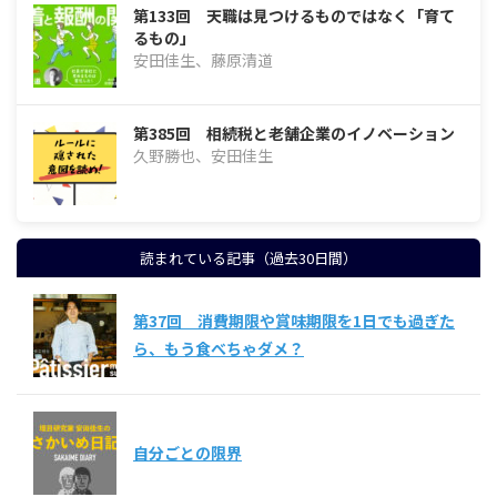
第133回 天職は見つけるものではなく「育て
るもの」
安田佳生、藤原清道
第385回 相続税と老舗企業のイノベーション
久野勝也、安田佳生
読まれている記事（過去30日間）
第37回 消費期限や賞味期限を1日でも過ぎた
ら、もう食べちゃダメ？
自分ごとの限界