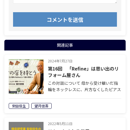
関連記事
2024年7月27日
第16回 「Refine」は思い出のリ
フォーム屋さん
この対談について 母から受け継いだ指
輪をネックレスに、片方なくしたピアス
をペンダントに、思い出の詰まった2つ
のリングを溶かして1つに――。魔法のよう
安田佳生
望月信吾
にジュエリーを生まれ変わらせるジュエ
リー修理・リフォーム専門店「Refi…
2022年5月11日