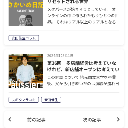
リセットされる世界
メタバースが始まろうとしている。 オ
ンラインの中に作られたもうひとつの世
界。 それはリアル以上のリアルとなる
のか。 一部の人にとっての趣味的なも
ので終わるのか。 結果はまだ分からな
安田佳生コラム
いが 私は現実を超えると予想する。 な
ぜ…
2024年12月11日
第36回 多店舗経営は考えていな
けれど、新店舗オープンは考えてい
る？
この対談について 地元国立大学を卒業
後、父から引き継いだのは演歌が流れ日
本人形が飾られたケーキ屋。そんなお店
をいったいどのようにしてメディア取材
スギタマサユキ
安田佳生
の殺到する人気店へと変貌させたのかー
ー。株式会社モンテドールの代表取締役
兼オ…
前の記事
次の記事