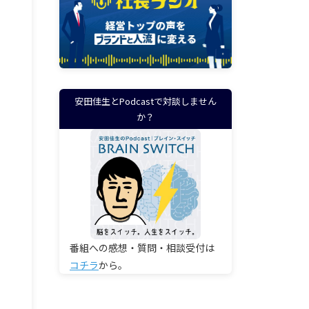
安田佳生とPodcastで対談しません
か？
番組への感想・質問・相談受付は
コチラ
から。