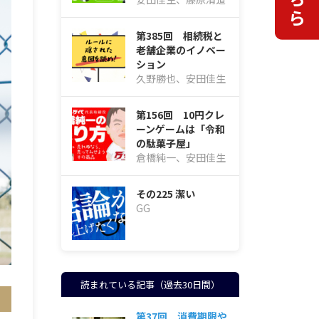
第385回 相続税と
老舗企業のイノベー
ション
久野勝也、安田佳生
第156回 10円クレ
ーンゲームは「令和
の駄菓子屋」
倉橋純一、安田佳生
その225 潔い
GG
読まれている記事（過去30日間）
第37回 消費期限や