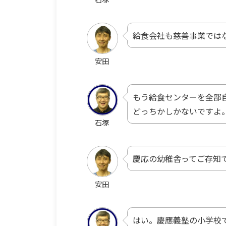
給食会社も慈善事業では
安田
もう給食センターを全部
どっちかしかないですよ
石塚
慶応の幼稚舎ってご存知
安田
はい。慶應
義塾
の小学校