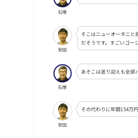
石塚
そこはニューオータニと
だそうです。すごいゴー
安田
あそこは送り迎えも全部
石塚
その代わりに年間154万
安田