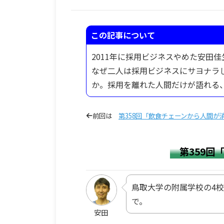
この記事について
2011年に採用ビジネスやめた安田
なぜ二人は採用ビジネスにサヨナラ
か。採用を離れた人間だけが語れる
前回は
第358回「飲食チェーンから人間が
第359回
鳥取大学の附属
学校の4校
で。
安田