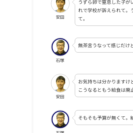
うずら卵で窒息した子が
れで学校が訴えられて。
安田
て。
無茶言うなって感じだけ
石塚
お気持ちは分かりますけ
こうなるともう給食は廃
安田
そもそも予算が無くて。
石塚