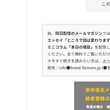
こ
尚、
同日配信のメールマガジン
で
エッセイ「ところで話は変わりま
ミニコラム「本日の境目」
を配信
ください。全て無料でご覧いただけ
※今すぐ続きを読みたい方は、
メ
宛先：info●brand-farmers.j