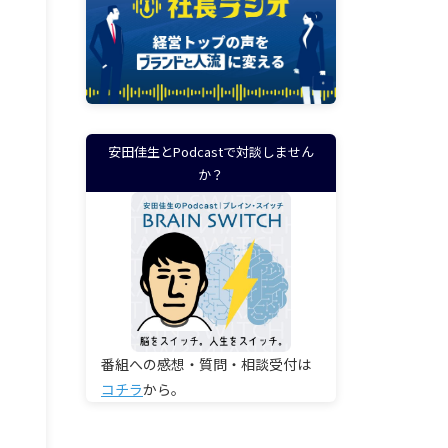
安田佳生とPodcastで対談しません
か？
番組への感想・質問・相談受付は
コチラ
から。