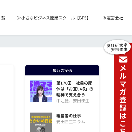
一覧
≫小さなビジネス開業スクール【BFS】
≫運営会社
最近の投稿
第170回 社員の産
休は「お互い様」の
精神で支え合う
中辻麗、安田佳生
経営者の仕事
安田佳生コラム