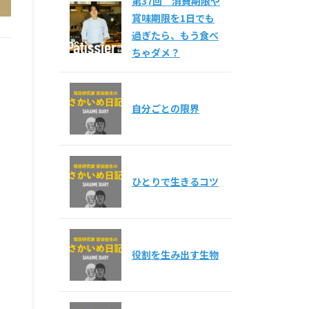
第37回 消費期限や
賞味期限を1日でも
過ぎたら、もう食べ
ちゃダメ？
自分ごとの限界
ひとりで生きるコツ
役割を生み出す生物