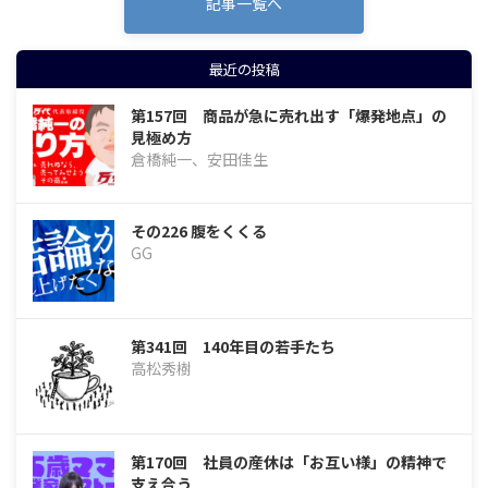
記事一覧へ
最近の投稿
第157回 商品が急に売れ出す「爆発地点」の
見極め方
倉橋純一、安田佳生
その226 腹をくくる
GG
第341回 140年目の若手たち
高松秀樹
第170回 社員の産休は「お互い様」の精神で
支え合う