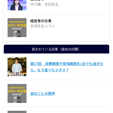
中辻麗、安田佳生
経営者の仕事
安田佳生コラム
読まれている記事（過去30日間）
第37回 消費期限や賞味期限を1日でも過ぎた
ら、もう食べちゃダメ？
自分ごとの限界