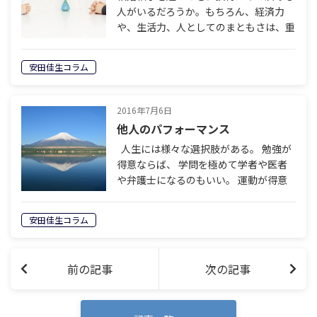
人がいるだろうか。もちろん、経済力
や、生活力、人としてのまともさは、重
要である。だが、やはり、優先順位の第
一位は「好きな相手であること」ではな
安田佳生コラム
かろうか。 これは何も、きれいごとで
言って…
2016年7月6日
他人のパフォーマンス
人生には様々な選択肢がある。 勉強が
得意ならば、 学問を極めて学者や医者
や弁護士になるのもいい。 運動が得意
ならば、 野球やサッカーやテニスなど
のスキルを高めて プロスポーツ選手に
安田佳生コラム
なるのもいい。 美術や音楽が得意な
ら…
前の記事
次の記事