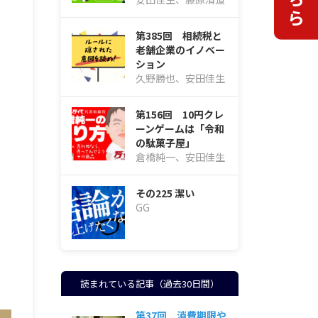
第385回 相続税と
老舗企業のイノベー
ション
久野勝也、安田佳生
第156回 10円クレ
ーンゲームは「令和
の駄菓子屋」
倉橋純一、安田佳生
その225 潔い
GG
読まれている記事（過去30日間）
第37回 消費期限や