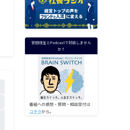
安田佳生とPodcastで対談しません
か？
番組への感想・質問・相談受付は
コチラ
から。