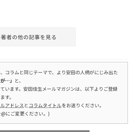
の著者の他の記事を見る
は、コラムと同じテーマで、より安田の人柄がにじみ出た
すが…」
と、
しています。安田佳生メールマガジンは、以下よりご登録
ます。
ールアドレス
と
コラムタイトル
をお送りください。
p (●を@にご変更ください。)