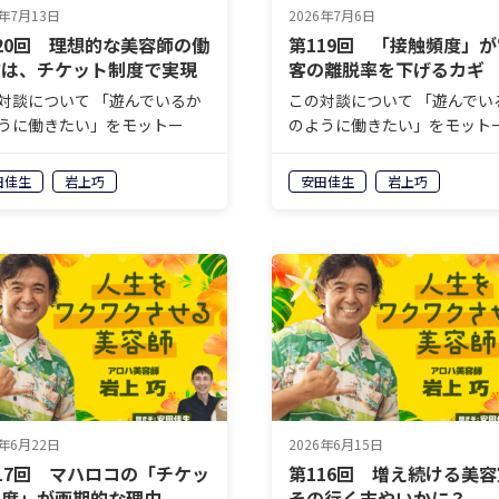
6年7月13日
2026年7月6日
20回 理想的な美容師の働
第119回 「接触頻度」
方は、チケット制度で実現
客の離脱率を下げるカギ
きる？
対談について 「遊んでいるか
この対談について 「遊んでい
うに働きたい」をモットー
のように働きたい」をモット
毎日アロハシャツ姿で働く“ア
に、毎日アロハシャツ姿で働
美容師”こと岩上巧さん。自身
ロハ美容師”こと岩上巧さん
田佳生
岩上巧
安田佳生
岩上巧
営するヘアサロン
が経営するヘアサロン
ahaloco（マハロコ）」に
「mahaloco（マハロコ）」
岩上さんしか実現できない＜
は、岩上さんしか実現できな
ロオドル…
ココロオドル…
6年6月22日
2026年6月15日
17回 マハロコの「チケッ
第116回 増え続ける美
制度」が画期的な理由
その行く末やいかに？