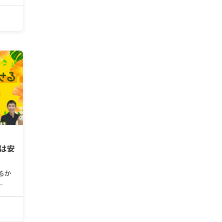
く“ア
。自身
に
い＜
術は安
るか
ー
く“ア
。自身