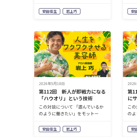
に、毎日アロハシャツ姿で働く“ア
に、
ロハ美容師”こと岩上巧さん。自身
ロハ
安田佳生
岩上巧
安
が経営するヘアサロン
が経
「mahaloco（マハロコ）」に
「m
は、岩上さんしか実現できない＜
は、
ココロオドル…
ココ
2026年5月18日
202
第112回 新人が即戦力になる
第1
「ハウオリ」という技術
に
この対談について 「遊んでいるか
この
のように働きたい」をモットー
のよ
に、毎日アロハシャツ姿で働く“ア
に、
ロハ美容師”こと岩上巧さん。自身
ロハ
安田佳生
岩上巧
安
が経営するヘアサロン
が経