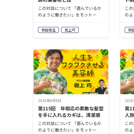
この対談について 「遊んでいるか
この
のように働きたい」をモットー
のよ
に、毎日アロハシャツ姿で働く“ア
に、
ロハ美容師”こと岩上巧さん。自身
ロハ
安田佳生
岩上巧
安
が経営するヘアサロン
が経
「mahaloco（マハロコ）」に
「m
は、岩上さんしか実現できない＜
は、
ココロオドル…
ココ
2026年6月8日
202
第115回 年相応の素敵な髪型
第1
を手に入れるカギは、清潔感
人旅
プ
この対談について 「遊んでいるか
この
のように働きたい」をモットー
のよ