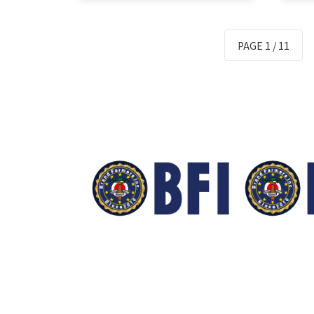
「mahaloco（マハロコ）」に
「m
は、岩上さんしか実現できない＜
は、
ココロオドル…
ココ
PAGE 1 / 11