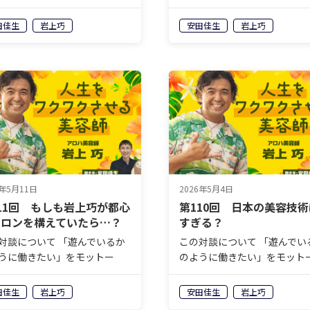
毎日アロハシャツ姿で働く“ア
に、毎日アロハシャツ姿で働
美容師”こと岩上巧さん。自身
ロハ美容師”こと岩上巧さん
田佳生
岩上巧
安田佳生
岩上巧
営するヘアサロン
が経営するヘアサロン
ahaloco（マハロコ）」に
「mahaloco（マハロコ）」
岩上さんしか実現できない＜
は、岩上さんしか実現できな
ロオドル…
ココロオドル…
6年5月11日
2026年5月4日
11回 もしも岩上巧が都心
第110回 日本の美容技
サロンを構えていたら…？
すぎる？
対談について 「遊んでいるか
この対談について 「遊んでい
うに働きたい」をモットー
のように働きたい」をモット
毎日アロハシャツ姿で働く“ア
に、毎日アロハシャツ姿で働
美容師”こと岩上巧さん。自身
ロハ美容師”こと岩上巧さん
田佳生
岩上巧
安田佳生
岩上巧
営するヘアサロン
が経営するヘアサロン