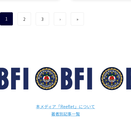
ahaloco（マハロコ）」に
「mahaloco（マハロコ）」
岩上さんしか実現できない＜
は、岩上さんしか実現できな
ロオドル…
ココロオドル…
1
2
3
›
»
本メディア「Reeflet」について
著者別記事一覧