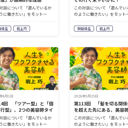
対談について 「遊んでいるか
この対談について 「遊んでい
うに働きたい」をモットー
のように働きたい」をモット
毎日アロハシャツ姿で働く“ア
に、毎日アロハシャツ姿で働
美容師”こと岩上巧さん。自身
ロハ美容師”こと岩上巧さん
田佳生
岩上巧
安田佳生
岩上巧
営するヘアサロン
が経営するヘアサロン
ahaloco（マハロコ）」に
「mahaloco（マハロコ）」
岩上さんしか実現できない＜
は、岩上さんしか実現できな
ロオドル…
ココロオドル…
6年6月1日
2026年5月25日
14回 「ツアー型」と「個
第113回 「髪を切る関
行型」、2つの美容師タイ
を超えた先にある、美容
幸せ
対談について 「遊んでいるか
この対談について 「遊んでい
うに働きたい」をモットー
のように働きたい」をモット