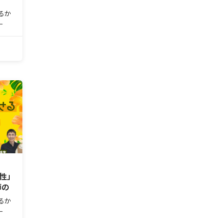
るか
ー
く“ア
。自身
に
い＜
係性」
師の
るか
ー