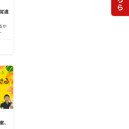
が常連
るか
ー
く“ア
。自身
に
い＜
容室、