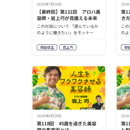
2026年7月20日
202
【最終回】第121回 アロハ美
第1
容師・岩上巧が見据える未来
き
で
この対談について 「遊んでいるか
この
のように働きたい」をモットー
のよ
に、毎日アロハシャツ姿で働く“ア
に、
ロハ美容師”こと岩上巧さん。自身
ロハ
安田佳生
岩上巧
安
が経営するヘアサロン
が経
「mahaloco（マハロコ）」に
「m
は、岩上さんしか実現できない＜
は、
ココロオドル…
ココ
2026年6月29日
202
第118回 45歳を過ぎた美容
第1
師の集客術とは
ト