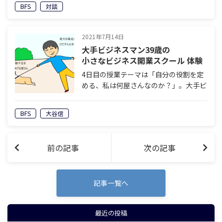
く。2016年からWeb業界に参入。
BFS
対談
YouTubeチャンネルを開設後は自身のビ
ジネスや、哲学、…
2021年7月14日
大手ビジネスマン39歳の
小さなビジネス開業スクール 体験
記 ～4日目「自分の役割を定める
4日目の授業テーマは「自分の役割を定
『私は何屋さんなのか？』」～
める、私は何屋さんなのか？」。大手ビ
ジネスマン39歳の小さなビジネス開業
スクール 体験記
BFS
大谷信
前の記事
次の記事
記事一覧へ
最近の投稿