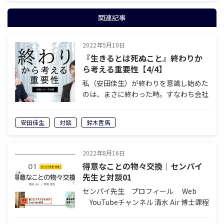
関連記事
2022年5月10日
『生きるとは死ぬこと』終わりか
ら考える重要性【4/4】
私（安田佳生）が終わりを意識し始めた
のは、まさに終わった時。すなわち会社
が潰れた時です。終わると思っていなか
ったことが終わる。そのとき痛感したの
安田佳生
対談
鈴木哲馬
は「終わりを想定していなかった愚か
さ」です。会社にも、人生にも、あらゆ
るもの…
2022年8月16日
得意なことの物々交換｜センパイ
先生と対談01
センパイ先生 プロフィール Web
YouTubeチャンネル 清水 Air 博士課程
（哲学専攻）を中退後は塾講師として働