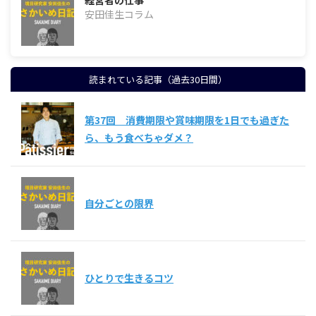
経営者の仕事
安田佳生コラム
読まれている記事（過去30日間）
第37回 消費期限や賞味期限を1日でも過ぎた
ら、もう食べちゃダメ？
自分ごとの限界
ひとりで生きるコツ