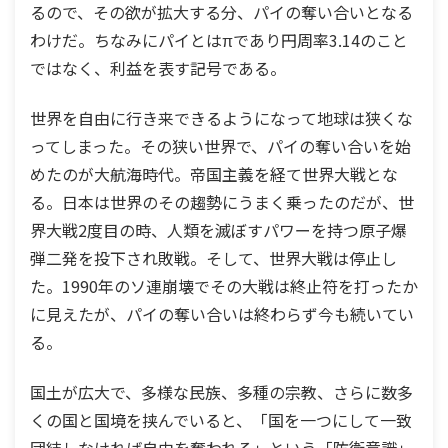
るので、その欲が拡大する分、パイの奪い合いとなる
わけだ。ちなみにパイとはπであり円周率3.14のこと
ではなく、利益を表す記号である。
世界を自由に行き来できるようになって地球は狭くな
ってしまった。その狭い世界で、パイの奪い合いを始
めたのが大航海時代。帝国主義を経て世界大戦とな
る。日本は世界のその趨勢にうまく乗ったのだが、世
界大戦2度目の時、人類を滅ぼすパワーを持つ原子爆
弾二発を投下され敗戦。そして、世界大戦は停止し
た。1990年のソ連崩壊でその大戦は終止符を打ったか
に見えたが、パイの奪い合いは終わらず今も続いてい
る。
国土が広大で、多様な民族、多種の宗教、さらに数多
くの国と国境を挟んでいると、「国を一つにして一致
団結しなければ自由を奪われる」という「防衛意識」