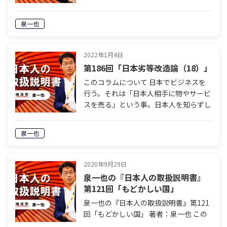
て、この国でのビジネスは成功しませ
ん。知ってそうで、みんな知らない、日
泉一也
本人のこと。歴史を読み解き、科学を駆
使し、…
2022年1月4日
第186回「日本劣等改造論（18）」
このコラムについて 日本でビジネスを
行う。それは「日本人相手に物やサービ
スを売る」という事。日本人を知らずし
て、この国でのビジネスは成功しませ
ん。知ってそうで、みんな知らない、日
泉一也
本人のこと。歴史を読み解き、科学を駆
使し、…
2020年9月29日
泉一也の『日本人の取扱説明書』
第121回「もどかしい国」
泉一也の『日本人の取扱説明書』第121
回「もどかしい国」 著者：泉一也 この
コラムについて 日本でビジネスを行