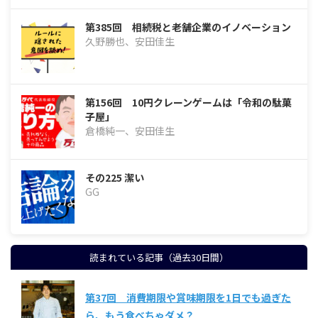
第385回 相続税と老舗企業のイノベーション
久野勝也、安田佳生
第156回 10円クレーンゲームは「令和の駄菓
子屋」
倉橋純一、安田佳生
その225 潔い
GG
読まれている記事（過去30日間）
第37回 消費期限や賞味期限を1日でも過ぎた
ら、もう食べちゃダメ？