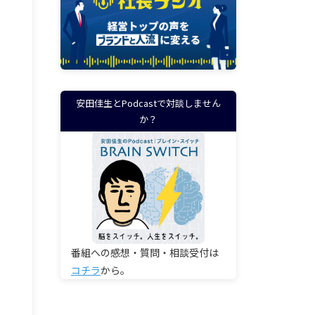
安田佳生とPodcastで対談しません
か？
番組への感想・質問・相談受付は
コチラ
から。