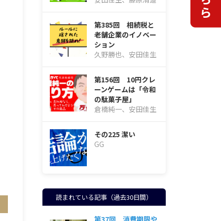
第385回 相続税と
老舗企業のイノベー
ション
久野勝也、安田佳生
第156回 10円クレ
ーンゲームは「令和
の駄菓子屋」
倉橋純一、安田佳生
その225 潔い
GG
読まれている記事（過去30日間）
第37回 消費期限や