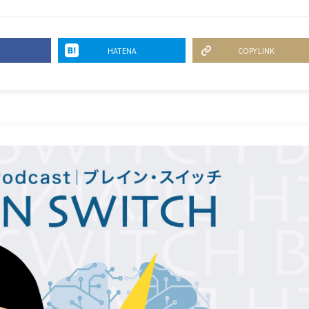
HATENA
COPY LINK