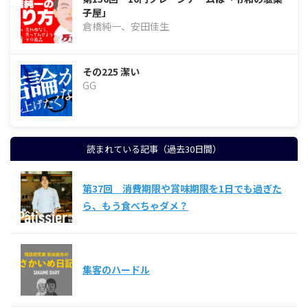
子屋」
倉橋純一、安田佳生
その225 潔い
GG
読まれている記事（過去30日間）
第37回 消費期限や賞味期限を1日でも過ぎた
ら、もう食べちゃダメ？
集客のハードル