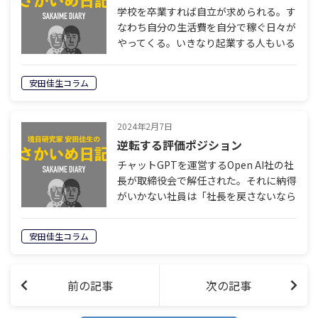
学校を卒業すれば自立が求められる。す
なわち自分の生活費を自分で稼ぐ日々が
やってくる。いきなり起業する人もいる
が大多数の日本人はまず就職する。どこ
かの会社に入って与えられた仕事をこな
安田佳生コラム
す。決まった日に決められた報酬を受け
取る…
2024年2月7日
逆転する評価ポジション
チャットGPTを運営するOpen AI社の社
長が取締役会で解任された。それに納得
がいかない社員は「社長を戻さないなら
自分たちも辞める」と取締役会に訴え
た。ほとんどの社員が辞めると言い出し
安田佳生コラム
たため、取締役会は社長を戻さざるを…
前の記事
次の記事