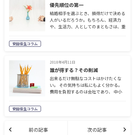
優先順位の第一
結婚相手を選ぶとき、損得だけで決める
人がいるだろうか。もちろん、経済力
や、生活力、人としてのまともさは、重
要である。だが、やはり、優先順位の第
一位は「好きな相手であること」ではな
安田佳生コラム
かろうか。 これは何も、きれいごとで
言って…
2018年4月11日
誰が得する？その削減
出来るだけ無駄なコストはかけたくな
い。 その気持ちは私にもよく分かる。
費用を負担するのは会社であり、 中小
企業ならば社長が負担しているのも同然
だ。 会社の借金イコール個人の借金で
安田佳生コラム
もあるのだから、 無駄なお金など使い
たく…
前の記事
次の記事