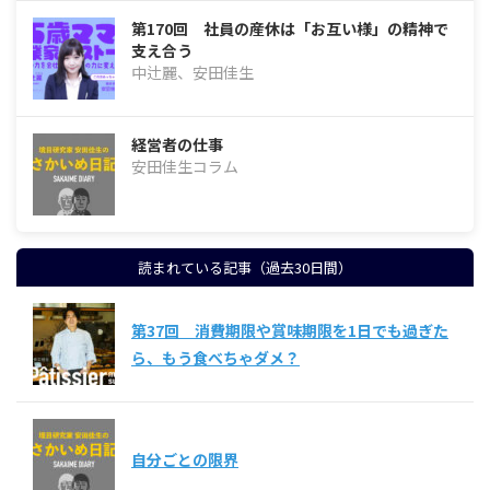
第170回 社員の産休は「お互い様」の精神で
支え合う
中辻麗、安田佳生
経営者の仕事
安田佳生コラム
読まれている記事（過去30日間）
第37回 消費期限や賞味期限を1日でも過ぎた
ら、もう食べちゃダメ？
自分ごとの限界