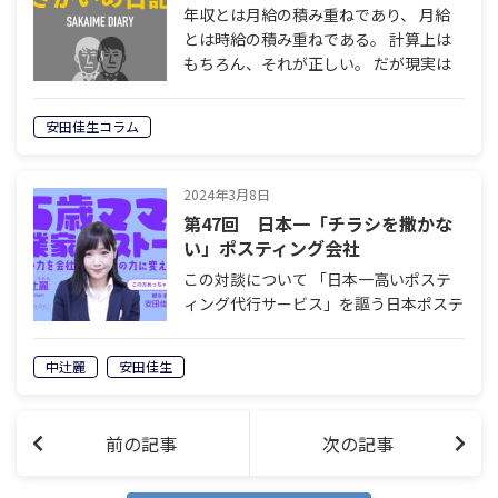
年収とは月給の積み重ねであり、 月給
とは時給の積み重ねである。 計算上は
もちろん、それが正しい。 だが現実は
そのように単純なものではない。 時給
が決まっていて、働く時間も決まってい
安田佳生コラム
る。 そういう人ならば、単純な掛け算
で …
2024年3月8日
第47回 日本一「チラシを撒かな
い」ポスティング会社
この対談について 「日本一高いポステ
ィング代行サービス」を謳う日本ポステ
ィングセンター。依頼が殺到するこのビ
ジネスを作り上げたのは、壮絶な幼少期
中辻麗
安田佳生
を過ごし、15歳でママになった中辻麗
（なかつじ・うらら）。その実業家スト
ーリ…
前の記事
次の記事