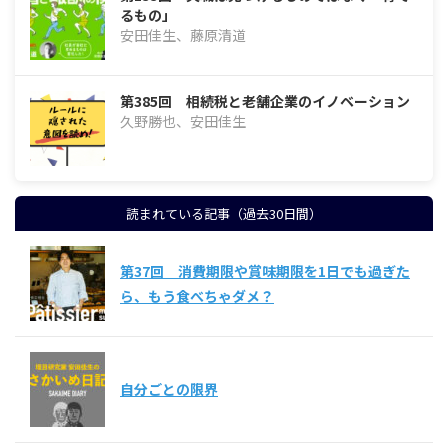
るもの」
安田佳生、藤原清道
第385回 相続税と老舗企業のイノベーション
久野勝也、安田佳生
読まれている記事（過去30日間）
第37回 消費期限や賞味期限を1日でも過ぎた
ら、もう食べちゃダメ？
自分ごとの限界