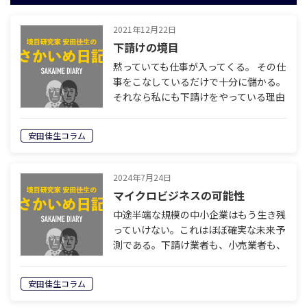
2021年12月22日
下請けの境目
黙っていても仕事が入ってくる。 その仕
事をこなしているだけで十分に儲かる。
それなら私にも下請けをやっている理由
が理解できる。 だが実際には儲からな
いと嘆いている下請け企業の なんと多
安田佳生コラム
いことだろう。 いちばん不思議なのは…
2024年7月24日
マイクロビジネスの可能性
中途半端な規模の中小企業はもう生き残
っていけない。これはほぼ確実な未来予
測である。下請け業者も、小売業者も、
この先どんどん合併していくことになる
だろう。一定規模までスケールしないと
安田佳生コラム
価格競争に勝てないからである。価格差
は集…