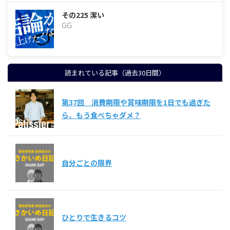
その225 潔い
GG
読まれている記事（過去30日間）
第37回 消費期限や賞味期限を1日でも過ぎた
ら、もう食べちゃダメ？
自分ごとの限界
ひとりで生きるコツ