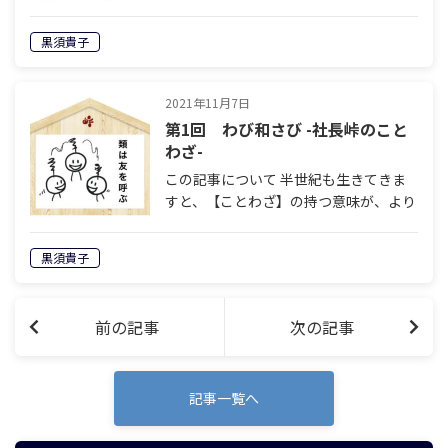
黒須貴子
2021年11月7日
第1回 わび和さび -社長峠のこと
わざ-
この記事について 半世紀も生きてきま
すと、【ことわざ】の持つ意味が、より
深く染みるようになりました。昔の人は
うまいこと言ったもんだなぁと、しみじ
黒須貴子
み。時代の転換期、大きく世の中が変わ
ってゆく中でも、人やこの世の本質的な
部分…
前の記事
次の記事
記事一覧へ