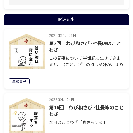
関連記事
2021年11月21日
第3回 わび和さび -社長峠のこと
わざ
この記事について 半世紀も生きてきま
すと、【ことわざ】の持つ意味が、より
深く染みるようになりました。昔の人は
うまいこと言ったもんだなぁと、しみじ
黒須貴子
み。時代の転換期、大きく世の中が変わ
ってゆく中でも、人やこの世の本質的な
部分…
2022年4月24日
第16回 わび和さび -社長峠のこと
わざ
本日のことわざ「腹落ちする」