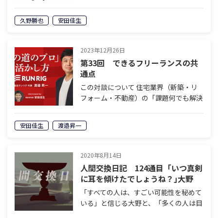
変わっていきます。でもそれは社会的要
請などではないのです。そこには明確な
久野勝也
安田佳生
意図があります。誰が、どのような意図
を持って、ルールを書き換えようとして
いる…
2023年12月26日
第33回 できるフリーランスの共
通点
この対談について 住宅業界（新築・リ
フォーム・不動産）の「課題何でも解決
屋」として20年以上のキャリアを持つ
株式会社ランリグが、その過程で出会っ
安田佳生
渡邉昇一
た優秀な人材を他社に活用してもらう新
サービス『その道のプロ』をスタートし
まし…
2020年8月14日
人間交換日記 124通目「いつ真剣
に耳を傾けたでしょうね？｣大野
「すべての人は、すごい可能性を秘めて
いる」と信じる大野と、「多くの人は目
的などなくただ存在しているだけ」と断