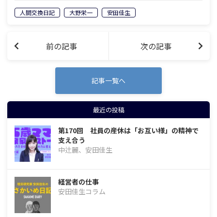
ずる安田。人間の本質とは何か。人は何
人間交換日記
大野栄一
安田佳生
のために生きているのか。300文字限定
の交換日記による言論バトル。 124通…
前の記事
次の記事
記事一覧へ
最近の投稿
第170回 社員の産休は「お互い様」の精神で
支え合う
中辻麗、安田佳生
経営者の仕事
安田佳生コラム