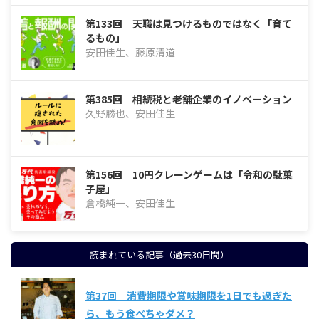
第133回 天職は見つけるものではなく「育て
るもの」
安田佳生、藤原清道
第385回 相続税と老舗企業のイノベーション
久野勝也、安田佳生
第156回 10円クレーンゲームは「令和の駄菓
子屋」
倉橋純一、安田佳生
読まれている記事（過去30日間）
第37回 消費期限や賞味期限を1日でも過ぎた
ら、もう食べちゃダメ？