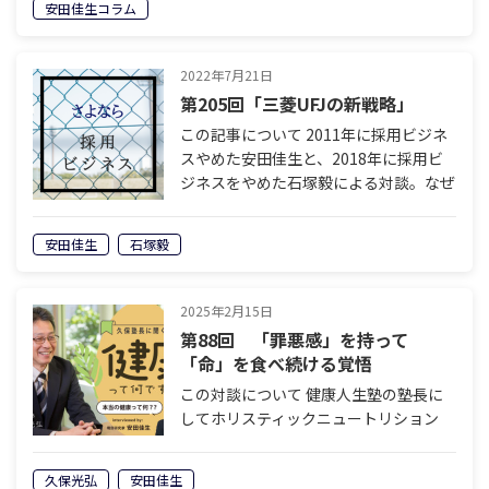
安田佳生コラム
として食べていく道は ユーチューバー
よ…
2022年7月21日
第205回「三菱UFJの新戦略」
この記事について 2011年に採用ビジネ
スやめた安田佳生と、2018年に採用ビ
ジネスをやめた石塚毅による対談。なぜ
二人は採用ビジネスにサヨナラしたの
か。今後、採用ビジネスはどのように変
安田佳生
石塚毅
化していくのか。採用を離れた人間だ
け…
2025年2月15日
第88回 「罪悪感」を持って
「命」を食べ続ける覚悟
この対談について 健康人生塾の塾長に
してホリスティックニュートリション
（総括的栄養学）研究家の久保さんと、
「健康とは何か」を深堀りしていく対談
久保光弘
安田佳生