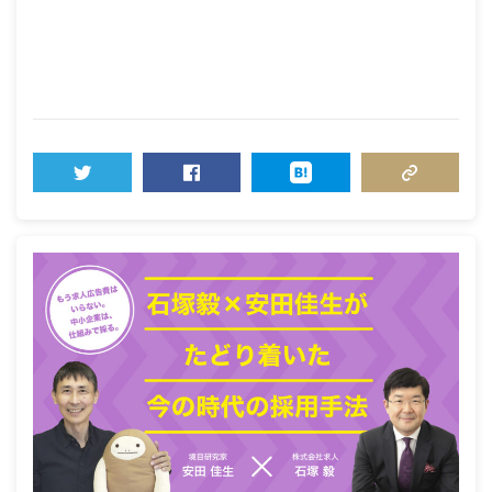
TWEET
SHARE
HATENA
COPY LINK