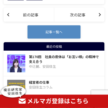
企画。「健康と不健康は何が違うのか」
「人間は不健康では幸せになれないの
か」など…
前の記事
次の記事
記事一覧へ
最近の投稿
第170回 社員の産休は「お互い様」の精神で
支え合う
中辻麗、安田佳生
経営者の仕事
安田佳生コラム
第133回 天職は見つけるものではなく「育て