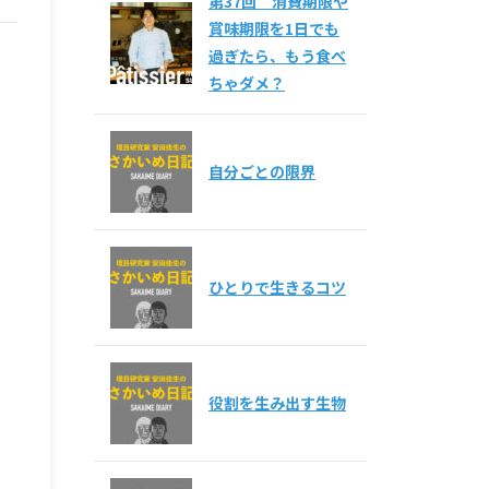
第37回 消費期限や
賞味期限を1日でも
過ぎたら、もう食べ
ちゃダメ？
自分ごとの限界
ひとりで生きるコツ
役割を生み出す生物