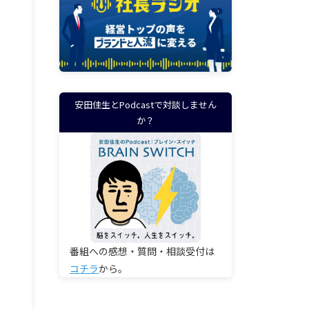
安田佳生とPodcastで対談しません
か？
番組への感想・質問・相談受付は
コチラ
から。