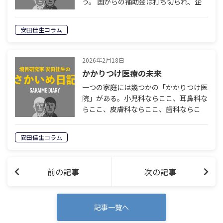
う。 国からの補助金は打ち切られ、企
業は自らの努力で 人件費増を賄ってい
かなくてはならない。 人を雇用し、育
安田佳生コラム
て、利益へと結びつけるのは、 企業に
課…
2026年2月18日
かかりつけ医療の未来
一つの家庭には幾つかの「かかりつけ医
院」がある。小児科ならここ、耳鼻科な
らここ、皮膚科ならここ、歯科ならこ
こ、という具合に。選ぶ基準はそれぞれ
だろう。家から近い、説明が丁寧、すぐ
安田佳生コラム
に薬を出してくれる、待ち時間が少な
い、など…
前の記事
次の記事
記事一覧へ