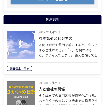
関連記事
2017年11月22日
なぞなぞとビジネス
人間は疑問や質問を前にすると、立ち止
まる習性がある。 「？」を見かける
と、つい考えてしまう。 答えを探してし
まう。 その習性を利用して、広告物の多
くは作られている。 たとえば電車の中
安田佳生コラム
刷り広告や、 Facebook広告に使…
2019年12月25日
人と会社の関係
６５歳までの雇用延長が義務化される。
おそらくその先は７０歳までの延長だろ