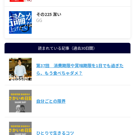
その225 潔い
GG
読まれている記事（過去30日間）
第37回 消費期限や賞味期限を1日でも過ぎた
ら、もう食べちゃダメ？
自分ごとの限界
ひとりで生きるコツ