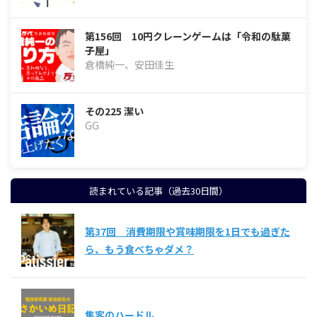
第156回 10円クレーンゲームは「令和の駄菓
子屋」
倉橋純一、安田佳生
その225 潔い
GG
読まれている記事（過去30日間）
第37回 消費期限や賞味期限を1日でも過ぎた
ら、もう食べちゃダメ？
集客のハードル