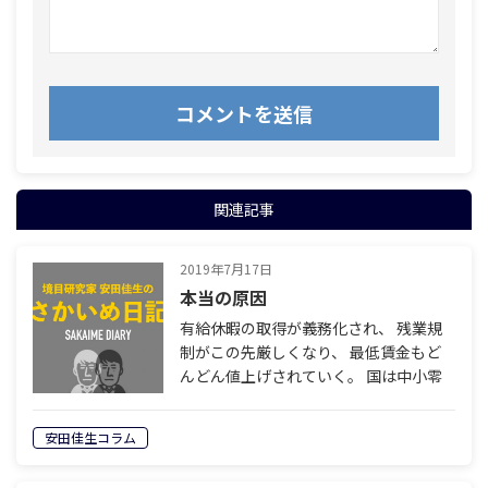
関連記事
2019年7月17日
本当の原因
有給休暇の取得が義務化され、 残業規
制がこの先厳しくなり、 最低賃金もど
んどん値上げされていく。 国は中小零
細企業を潰す気なのか！ と腹を立てる
経営者もたくさんいることだろう。 どう
安田佳生コラム
やら国は本気で 労働法改革をしようと
し…