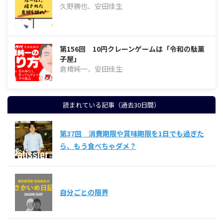
久野勝也、安田佳生
第156回 10円クレーンゲームは「令和の駄菓
子屋」
倉橋純一、安田佳生
読まれている記事（過去30日間）
第37回 消費期限や賞味期限を1日でも過ぎた
ら、もう食べちゃダメ？
自分ごとの限界