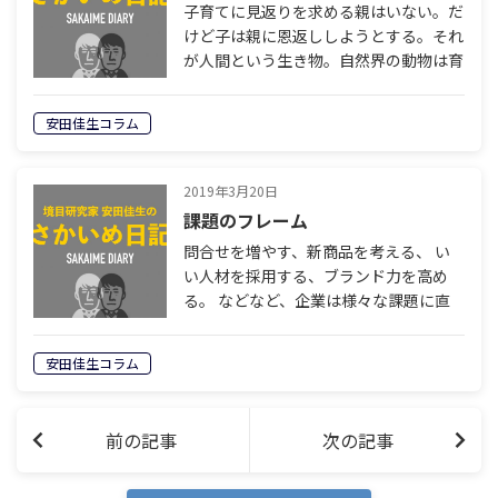
子育てに見返りを求める親はいない。だ
けど子は親に恩返ししようとする。それ
が人間という生き物。自然界の動物は育
ててくれた親に恩など返さない。人間の
世界には血が繋がっていない親子もい
安田佳生コラム
て、見返りを求めず子育てをする。そう
やって…
2019年3月20日
課題のフレーム
問合せを増やす、新商品を考える、 い
い人材を採用する、ブランド力を高め
る。 などなど、企業は様々な課題に直
面する。 そのひとつひとつに真摯に向き
合い、 解決していくこと。 それ以外に
安田佳生コラム
方法はない。 すべてをいっぺんに解決
で…
前の記事
次の記事