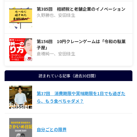
第385回 相続税と老舗企業のイノベーション
久野勝也、安田佳生
第156回 10円クレーンゲームは「令和の駄菓
子屋」
倉橋純一、安田佳生
読まれている記事（過去30日間）
第37回 消費期限や賞味期限を1日でも過ぎた
ら、もう食べちゃダメ？
自分ごとの限界