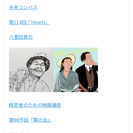
未来コンパス
第114回「HearO」
八重田貴司
経営者のための映画講座
第66作目『隣の女』