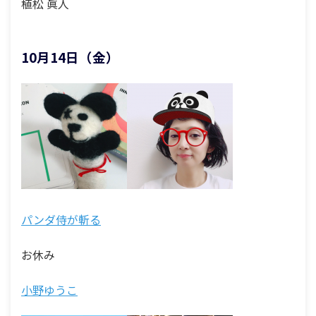
植松 眞人
10月14日（金）
パンダ侍が斬る
お休み
小野ゆうこ