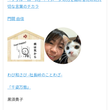
切な言葉のチカラ
門間 由佳
わび和さび -社長峠のことわざ-
「千姿万態」
黒須貴子