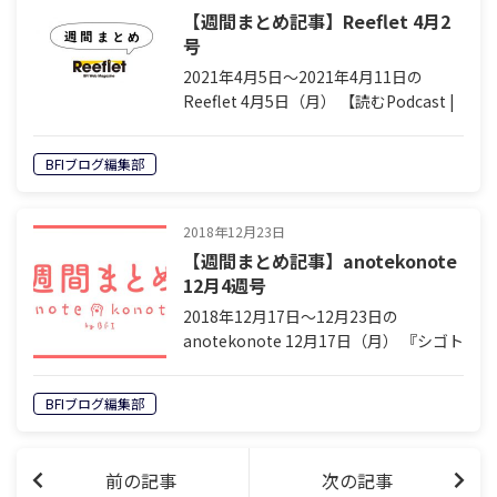
【週間まとめ記事】Reeflet 4月2
号
2021年4月5日〜2021年4月11日の
Reeflet 4月5日（月） 【読むPodcast |
ゲリラマーケティング】「私は贈与が足
りていないのでしょうか？」 安田佳生
BFIブログ編集部
（著者ページ） ルールに隠された意図
を読め！第1…
2018年12月23日
【週間まとめ記事】anotekonote
12月4週号
2018年12月17日〜12月23日の
anotekonote 12月17日（月） 『シゴト
の惑星』〜宇宙人だって働いている〜
第37話「暗黒海鮮武術会」 前田慎也
BFIブログ編集部
（著者ページ） 【読むPodcast | ゲリラ
マーケ…
前の記事
次の記事