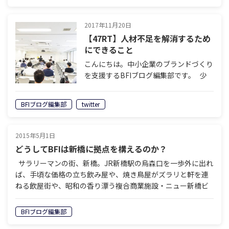
でいいな～」「面倒な人間関…
2017年11月20日
【47RT】人材不足を解消するため
にできること
こんにちは。中小企業のブランドづくり
を支援するBFIブログ編集部です。 少
子化により、これから本格的な人材不足
に陥ると言われている日本。 会社を経
BFIブログ編集部
twitter
営されている皆さん、人事に関わってい
る皆さんは、どのような対…
2015年5月1日
どうしてBFIは新橋に拠点を構えるのか？
サラリーマンの街、新橋。JR新橋駅の烏森口を一歩外に出れ
ば、手頃な価格の立ち飲み屋や、焼き鳥屋がズラリと軒を連
ねる飲屋街や、昭和の香り漂う複合商業施設・ニュー新橋ビ
ルと出会います。 Brand Farmer…
BFIブログ編集部