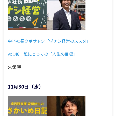
中卒社長クボサトシ「学ナシ経営のススメ」
vol.48 私にとっての「人生の目標」
久保 聖
11月30日（水）