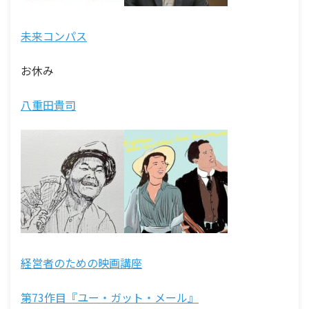
未来コンパス
お休み
八重田貴司
経営者のための映画講座
第73作目『ユー・ガット・メール』