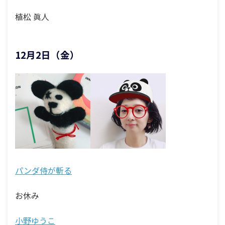
植松 眞人
12月2日（金）
パンダ侍が斬る
お休み
小野ゆうこ