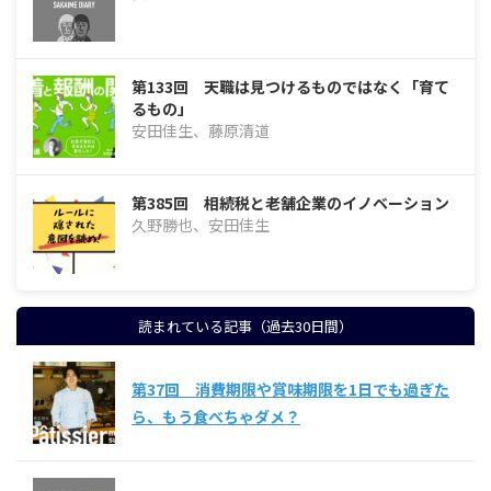
第133回 天職は見つけるものではなく「育て
るもの」
安田佳生、藤原清道
第385回 相続税と老舗企業のイノベーション
久野勝也、安田佳生
読まれている記事（過去30日間）
第37回 消費期限や賞味期限を1日でも過ぎた
ら、もう食べちゃダメ？