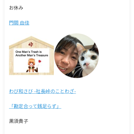
お休み
門間 由佳
わび和さび -社長峠のことわざ-
「勘定合って銭足らず」
黒須貴子