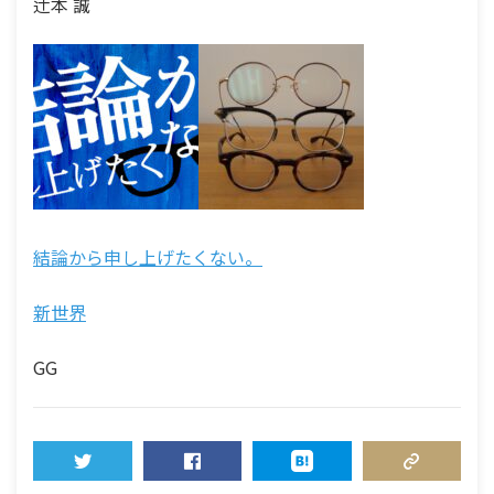
辻本 誠
結論から申し上げたくない。
新世界
GG
TWEET
SHARE
HATENA
COPY LINK