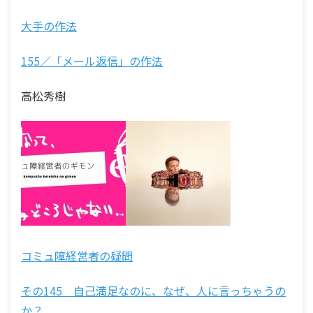
大手の作法
155／「メール返信」の作法
高松秀樹
コミュ障経営者の疑問
その145 自己満足なのに、なぜ、人に言っちゃうの
か？